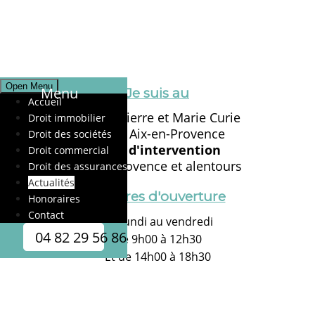
Open Menu
Menu
Je suis au
Accueil
21 Rue Pierre et Marie Curie
Droit immobilier
13100 Aix-en-Provence
Droit des sociétés
Zone d'intervention
Droit commercial
Aix en Provence et alentours
Droit des assurances
Actualités
Horaires d'ouverture
Honoraires
Contact
Du lundi au vendredi
04 82 29 56 86
De 9h00 à 12h30
Et de 14h00 à 18h30